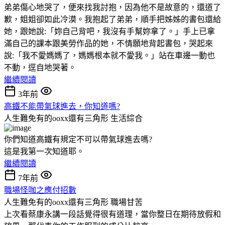
弟弟傷心地哭了，便來找我討抱，因為他不是故意的，還道了
歉，姐姐卻如此冷漠。我抱起了弟弟，順手把姊姊的書包還給
她，跟她說:「妳自己背吧，我沒有手幫妳拿了。」手上已拿
滿自己的課本跟美勞作品的她，不情願地背起書包，哭起來
說:「我不愛媽媽了，媽媽根本就不愛我。」站在車邊一動也
不動，逕自地哭著。
繼續閱讀
3年前
高鐵不能帶氣球進去，你知道嗎?
人生難免有的ooxx還有三角形
生活綜合
你們知道高鐵有規定不可以帶氣球進去嗎?
這是我第一次知道耶。
繼續閱讀
7年前
職場怪咖之應付招數
人生難免有的ooxx還有三角形
職場甘苦
上次看蔡康永講一段話覺得很有道理，當你整日在期待放假和