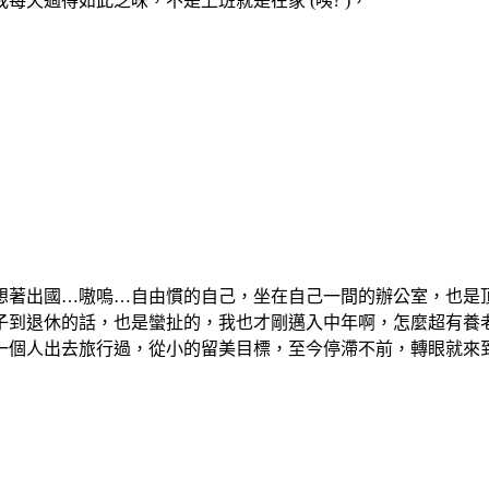
天過得如此乏味，不是上班就是在家 (咦? )，
肖想著出國…嗷嗚…自由慣的自己，坐在自己一間的辦公室，也是
到退休的話，也是蠻扯的，我也才剛邁入中年啊，怎麼超有養老f
一個人出去旅行過，從小的留美目標，至今停滯不前，轉眼就來