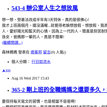
543-4 辦公室人生之想放風
想一想，勞基法改成半年有3天特休，真的是很佛心!
我才上班兩個月，還沒滿喔...就覺得老娘想放假，想放假，
人，愛好陽光和藍天的心情，因為上一代的人，簡直是刻苦耐勞
孫女，爸媽那一輩的人，真是不簡單!
(繼續閱讀...)
森林媽媽 發表在
痞客邦
留言
(0)
人氣(
)
個人分類：
行日如流水
▲top
Aug
16
Wed
2017
15:43
365-2 剛上班的全職媽媽之還要多
要保持每天寫文的習慣，也是相當不容易啊!