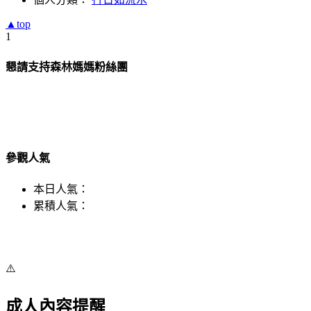
▲top
1
懇請支持森林媽媽粉絲團
參觀人氣
本日人氣：
累積人氣：
⚠️
成人內容提醒