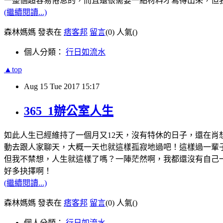
一整個超容易倦怠的，而且還很需要一點材料才寫得出來，但我每
(繼續閱讀...)
森林媽媽 發表在
痞客邦
留言
(0)
人氣(
)
個人分類：
行日如流水
▲top
Aug
15
Tue
2017
15:17
365_1辦公室人生
如此人生已經維持了一個月又12天，沒有特休的日子，還在
動去跟人家聊天，大概一天也就這樣孤寂地過吧！這樣過一輩子
但我不禁想，人生就這樣了嗎？一陣茫然啊，我都還沒有自己
好多抉擇啊！
(繼續閱讀...)
森林媽媽 發表在
痞客邦
留言
(0)
人氣(
)
個人分類：
行日如流水